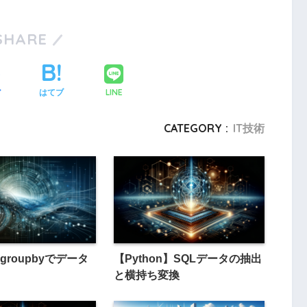
SHARE
LINE
ア
はてブ
CATEGORY :
IT技術
roupbyでデータ
【Python】SQLデータの抽出
と横持ち変換