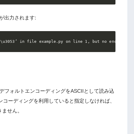
が出力されます:
‘\u3053’ in file example.py on line 1, but no encoding d
のデフォルトエンコーディングをASCIIとして読み込
エンコーディングを利用していると指定しなければ、
きません。