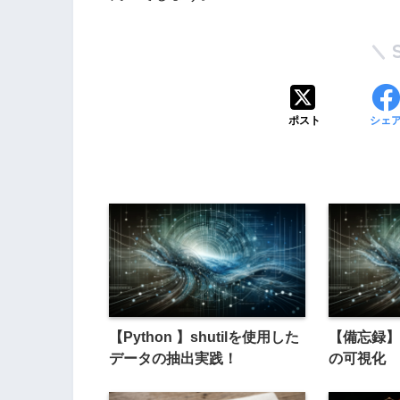
ポスト
シェ
【Python 】shutilを使用した
【備忘録】g
データの抽出実践！
の可視化