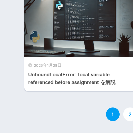
2025年1月28日
UnboundLocalError: local variable
referenced before assignment を解説
1
2