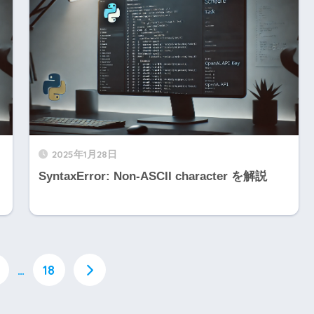
2025年1月28日
SyntaxError: Non-ASCII character を解説
…
18