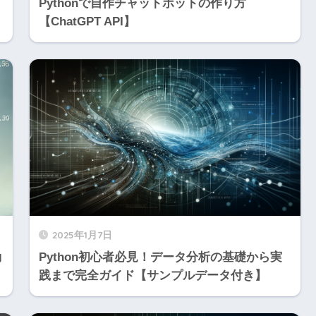
リ
Pythonで自作チャットボットの作り方
【ChatGPT API】
2025年1月7日
動
Python初心者必見！データ分析の基礎から実
践まで完全ガイド【サンプルデータ付き】