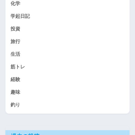
化学
学起日記
投資
旅行
生活
筋トレ
経験
趣味
釣り