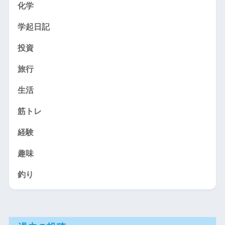
化学
学起日記
投資
旅行
生活
筋トレ
経験
趣味
釣り