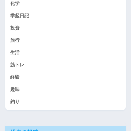
化学
学起日記
投資
旅行
生活
筋トレ
経験
趣味
釣り